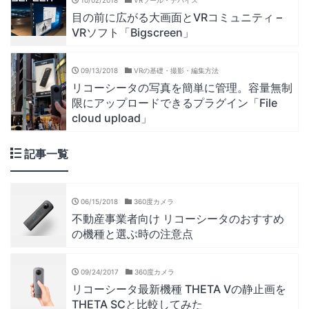
10/02/2018
VRツール・デバイス
目の前に広がる大画面とVRコミュニティ –
VRソフト「Bigscreen」
09/13/2018
VRの基礎・撮影・編集方法
リコーシータの写真を簡単に管理。容量無制
限にアップロードできるプラグイン「File
cloud upload」
記事一覧
06/15/2018
360度カメラ
不動産事業者向け リコーシータのおすすめ
の機種と選ぶ時の注意点
09/24/2017
360度カメラ
リコーシータ最新機種 THETA Vの静止画を
THETA SCと比較してみた