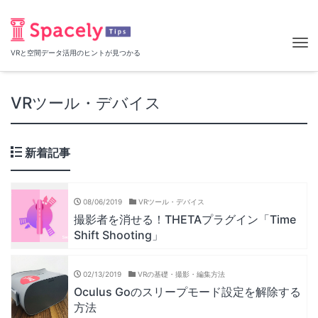
Tog
VRと空間データ活用のヒントが見つかる
nav
VRツール・デバイス
新着記事
08/06/2019
VRツール・デバイス
撮影者を消せる！THETAプラグイン「Time
Shift Shooting」
02/13/2019
VRの基礎・撮影・編集方法
Oculus Goのスリープモード設定を解除する
方法