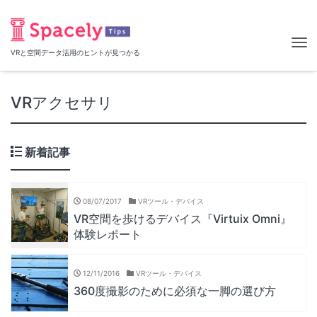
Tog
VRと空間データ活用のヒントが見つかる
nav
VRアクセサリ
新着記事
08/07/2017
VRツール・デバイス
VR空間を歩けるデバイス『Virtuix Omni』
体験レポート
12/11/2016
VRツール・デバイス
360度撮影のために必須な一脚の選び方