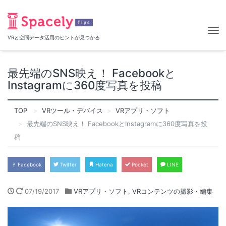
Tog
VRと空間データ活用のヒントが見つかる
nav
最先端のSNS映え！ Facebookと
Instagramに360度写真を投稿
TOP
VRツール・デバイス
VRアプリ・ソフト
最先端のSNS映え！ FacebookとInstagramに360度写真を投
稿
Facebook
Twitter
Hatena
Pocket
LINE
07/19/2017
VRアプリ・ソフト
,
VRコンテンツの撮影・編集