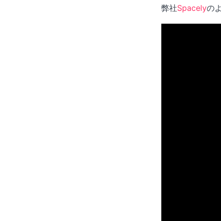
弊社
Spacely
の