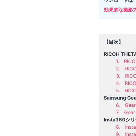
効果的な撮影
【目次】
RICOH THE
1. RICO
2. RIC
3. RICO
4. RIC
5. RIC
Samsung G
6. Gea
7. Gea
Insta360シ
8. Inst
9. Inst