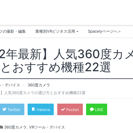
ンツの撮影・編集
業種別VRビジネス活用
Spacelyページへ＞
22年最新】人気360度カ
とおすすめ機種22選
ル・デバイス
360度カメラ
新】人気360度カメラの選び方とおすすめ機種22選
Twitter
Hatena
Pocket
LINE
360度カメラ
,
VRツール・デバイス