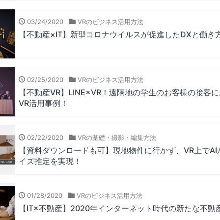
03/24/2020
VRのビジネス活用方法
【不動産×IT】新型コロナウイルスが促進したDXと働き
02/25/2020
VRのビジネス活用方法
【不動産VR】LINE×VR！遠隔地の学生のお客様の接客
VR活用事例！
02/22/2020
VRの基礎・撮影・編集方法
【資料ダウンロードも可】現地物件に行かず、VR上でAI
イズ推定を実現！
01/28/2020
VRのビジネス活用方法
【IT×不動産】2020年インターネット時代の新たな不