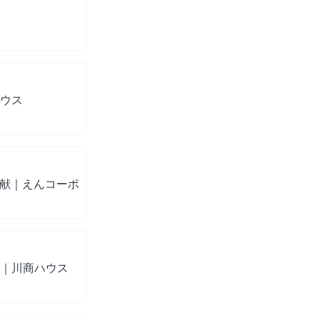
ハウス
貢献｜えんコーポ
！｜川商ハウス