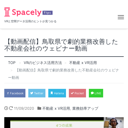
Tog
VRと空間データ活用のヒントが見つかる
nav
【動画配信】鳥取県で劇的業務改善した
不動産会社のウェビナー動画
TOP
VRのビジネス活用方法
不動産 x VR活用
【動画配信】鳥取県で劇的業務改善した不動産会社のウェビナ
ー動画
Facebook
Twitter
Hatena
Pocket
LINE
11/09/2020
不動産 x VR活用
,
業務効率アップ