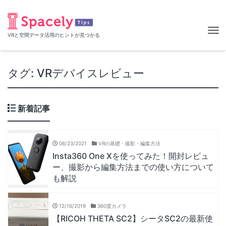
Tog
VRと空間データ活用のヒントが見つかる
nav
タグ:
VRデバイスレビュー
新着記事
06/23/2021
VRの基礎・撮影・編集方法
Insta360 One Xを使ってみた！開封レビュ
ー、撮影から編集方法までの使い方について
も解説
12/16/2019
360度カメラ
【RICOH THETA SC2】シータSC2の最新使