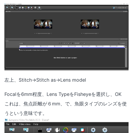
左上、Stitch→Stitch as→Lens model
Focalを6mm程度、Lens TypeをFisheyeを選択し、OK
これは、焦点距離が６mm、で、魚眼タイプのレンズを使
うという意味です。