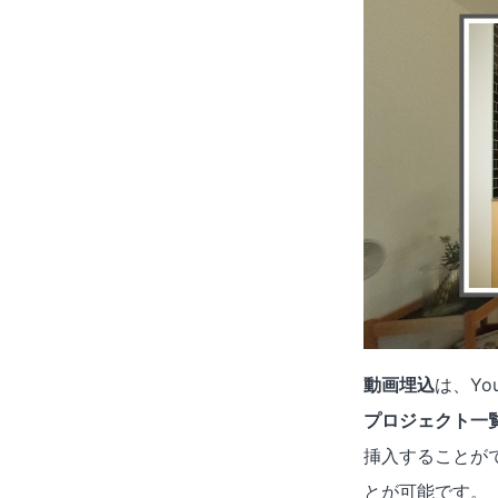
動画埋込
は、Y
プロジェクト一
挿入することが
とが可能です。