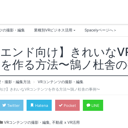
ンツの撮影・編集
業種別VRビジネス活用
Spacelyページへ＞
エンド向け】きれいなV
ツを作る方法〜鵠ノ杜舎の
礎・撮影・編集方法
VRコンテンツの撮影・編集
向け】きれいなVRコンテンツを作る方法〜鵠ノ杜舎の事例〜
Twitter
Hatena
Pocket
LINE
VRコンテンツの撮影・編集
,
不動産 x VR活用