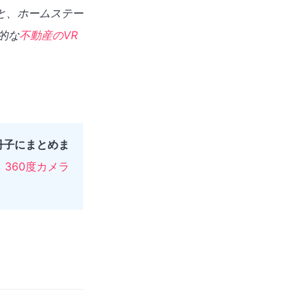
すと、ホームステー
的な
不動産のVR
冊子にまとめま
、360度カメラ