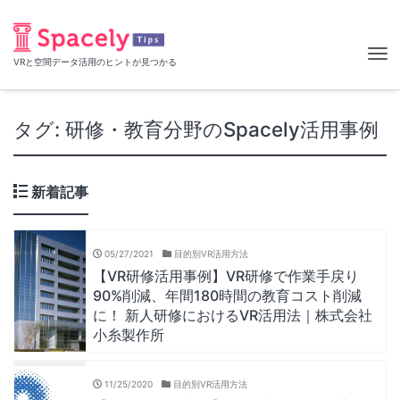
Tog
VRと空間データ活用のヒントが見つかる
nav
タグ:
研修・教育分野のSpacely活用事例
新着記事
05/27/2021
目的別VR活用方法
【VR研修活用事例】VR研修で作業手戻り
90%削減、年間180時間の教育コスト削減
に！ 新人研修におけるVR活用法｜株式会社
小糸製作所
11/25/2020
目的別VR活用方法